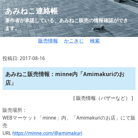
あみねこ連絡帳
著作者が承諾している、あみねこ販売の情報確認ができ
ます。
販売情報
かこきじ
検索
投稿日: 2017-08-16
あみねこ販売情報：minne内「Amimakuriのお
店」
[
販売情報（バザーなど）
]
販売場所：
WEBマーケット「minne」内、「Amimakuriのお店」にて販
売
URL
https://minne.com/@amimakuri