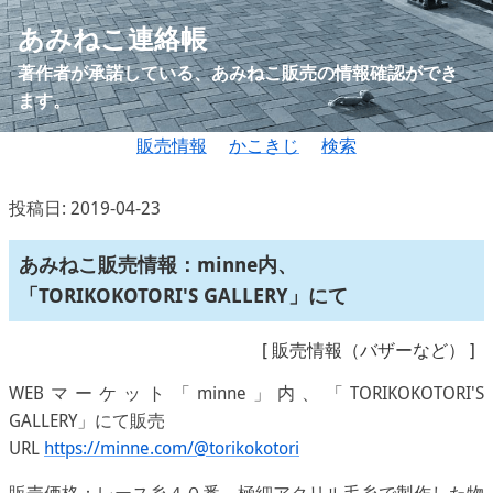
あみねこ連絡帳
著作者が承諾している、あみねこ販売の情報確認ができ
ます。
販売情報
かこきじ
検索
投稿日: 2019-04-23
あみねこ販売情報：minne内、
「TORIKOKOTORI'S GALLERY」にて
[
販売情報（バザーなど）
]
WEBマーケット「minne」内、「TORIKOKOTORI'S
GALLERY」にて販売
URL
https://minne.com/@torikokotori
販売価格：レース糸４０番、極細アクリル毛糸で製作した物