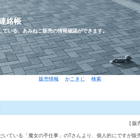
連絡帳
している、あみねこ販売の情報確認ができます。
販売情報
かこきじ
検索
2
報
[
販
だいている「魔女の手仕事」のTさんより、個人的にですが販