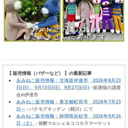
【 販売情報（バザーなど） 】の最新記事
あみねこ販売情報：北海道伊達市 2026年8月23
日(日) 、9月13日(日)、9月27日(日)
- 保護猫の譲渡
会in伊達市
あみねこ販売情報：東京都町田市 2026年7月23
日～
- パクモグキッチン（鶴川）にて
あみねこ販売情報：静岡県浜松市 2026年9月26
日（土）
- 発酵マルシェ＆ココカラマーケット