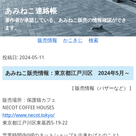
あみねこ連絡帳
著作者が承諾している、あみねこ販売の情報確認ができ
ます。
販売情報
かこきじ
検索
投稿日: 2024-05-11
あみねこ販売情報：東京都江戸川区 2024年5月～
[
販売情報（バザーなど）
]
販売場所：保護猫カフェ
NECOT COFFEE HOUSES
http://www.necot.tokyo/
東京都江戸川区東葛西5-19-22
営業時間内(HPのネットショップも出来ればとのこと)