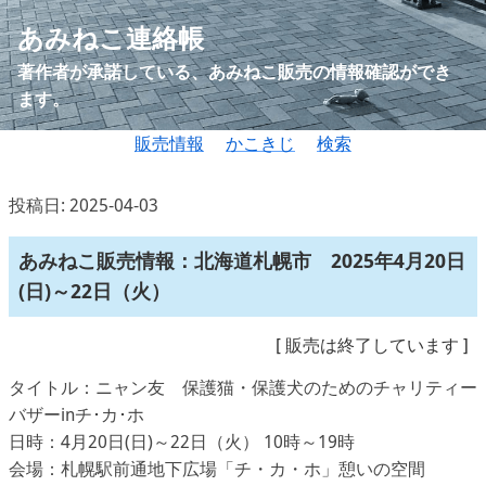
あみねこ連絡帳
著作者が承諾している、あみねこ販売の情報確認ができ
ます。
販売情報
かこきじ
検索
投稿日: 2025-04-03
あみねこ販売情報：北海道札幌市 2025年4月20日
(日)～22日（火）
[
販売は終了しています
]
タイトル：ニャン友 保護猫・保護犬のためのチャリティー
バザーinチ･カ･ホ
日時：4月20日(日)～22日（火） 10時～19時
会場：札幌駅前通地下広場「チ・カ・ホ」憩いの空間