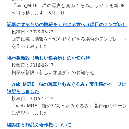
「web_MITE 猫の写真とあみぐるみ」サイトを新URL
へ引っ越します：8月より
記事にするための情報をくださる方へ（項目のテンプレ）
投稿日：2023-05-22
販売に際し情報をお知らせくださる場合のテンプレート
を作ってみました
掲示板新設（新しい集会所）のお知らせ
投稿日：2016-02-17
掲示板新設（新しい集会所）のお知らせ
「web_MITE 猫の写真とあみぐるみ」著作権のページに
追記をしました
投稿日：2015-12-15
「web_MITE 猫の写真とあみぐるみ」著作権のページ
に追記をしました
編み図と作品の著作権について